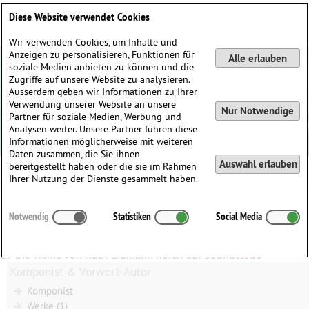
Deutsch
English
0
Diese Website verwendet Cookies
Anmelden / Registrieren
Wir verwenden Cookies, um Inhalte und
Anzeigen zu personalisieren, Funktionen für
Alle erlauben
soziale Medien anbieten zu können und die
Zugriffe auf unsere Website zu analysieren.
Ausserdem geben wir Informationen zu Ihrer
Verwendung unserer Website an unsere
Nur Notwendige
Partner für soziale Medien, Werbung und
Analysen weiter. Unsere Partner führen diese
Informationen möglicherweise mit weiteren
Daten zusammen, die Sie ihnen
Auswahl erlauben
bereitgestellt haben oder die sie im Rahmen
Ihrer Nutzung der Dienste gesammelt haben.
Mediathek
Ruth Gramann
Notwendig
Statistiken
Social Media
Ruth Gramann - For Wolfgang, feat. Daniela Kohnen (Viola) &
Tilmann Albrecht (Piano)
Die Werke von Ruth Gramann hören auf Soundcloud
Komponist & Vorwort-Autor
Komponist
Werke (1)