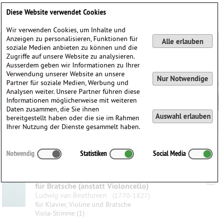
Deutsch
English
0
Diese Website verwendet Cookies
Anmelden / Registrieren
Wir verwenden Cookies, um Inhalte und
Anzeigen zu personalisieren, Funktionen für
Alle erlauben
soziale Medien anbieten zu können und die
Zugriffe auf unsere Website zu analysieren.
Ausserdem geben wir Informationen zu Ihrer
Verwendung unserer Website an unsere
Nur Notwendige
Partner für soziale Medien, Werbung und
Analysen weiter. Unsere Partner führen diese
Informationen möglicherweise mit weiteren
Daten zusammen, die Sie ihnen
Auswahl erlauben
bereitgestellt haben oder die sie im Rahmen
Ihrer Nutzung der Dienste gesammelt haben.
Kategorien:
Notwendig
Statistiken
Social Media
Gefilterte Ergebnisse
Klaviertrio c-moll, op. 1 Nr. 3, Einzelstimme
für Bratsche (anstatt Violoncello)
Ludwig van Beethoven
(1770-1827)
für Klavier, Violine und Bratsche
Viola-Stimme (1)