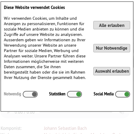
Deutsch
English
0
Diese Website verwendet Cookies
Anmelden / Registrieren
Wir verwenden Cookies, um Inhalte und
Anzeigen zu personalisieren, Funktionen für
Alle erlauben
soziale Medien anbieten zu können und die
Zugriffe auf unsere Website zu analysieren.
Ausserdem geben wir Informationen zu Ihrer
Verwendung unserer Website an unsere
Nur Notwendige
Partner für soziale Medien, Werbung und
Analysen weiter. Unsere Partner führen diese
Informationen möglicherweise mit weiteren
Daten zusammen, die Sie ihnen
Auswahl erlauben
bereitgestellt haben oder die sie im Rahmen
Ihrer Nutzung der Dienste gesammelt haben.
Johann Sebastian Bach
(1685–1750)
Notwendig
Statistiken
Social Media
Notenbüchlein (1722) - 5. Gavotte
Komponist:
Johann Sebastian Bach