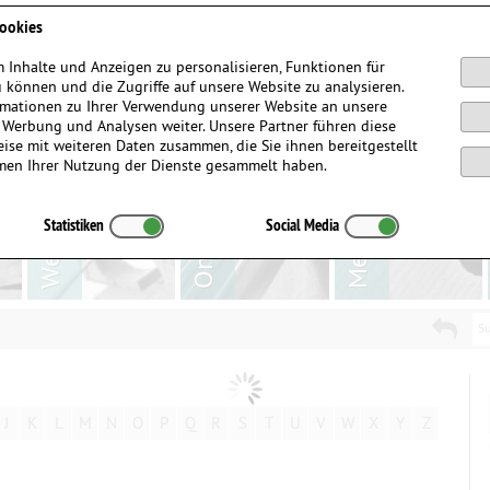
Anmelden / Registrieren
ookies
 Inhalte und Anzeigen zu personalisieren, Funktionen für
 können und die Zugriffe auf unsere Website zu analysieren.
mationen zu Ihrer Verwendung unserer Website an unsere
, Werbung und Analysen weiter. Unsere Partner führen diese
ise mit weiteren Daten zusammen, die Sie ihnen bereitgestellt
men Ihrer Nutzung der Dienste gesammelt haben.
Statistiken
Social Media
Su
J
K
L
M
N
O
P
Q
R
S
T
U
V
W
X
Y
Z