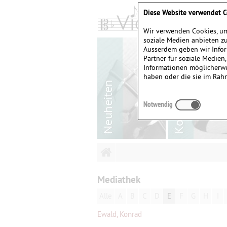
Diese Website verwendet C
Wir verwenden Cookies, um
soziale Medien anbieten zu
Ausserdem geben wir Infor
Partner für soziale Medien
Informationen möglicherwe
haben oder die sie im Rah
Notwendig
Mediathek
Alle
A
B
C
D
E
F
G
H
I
Ewald, Konrad