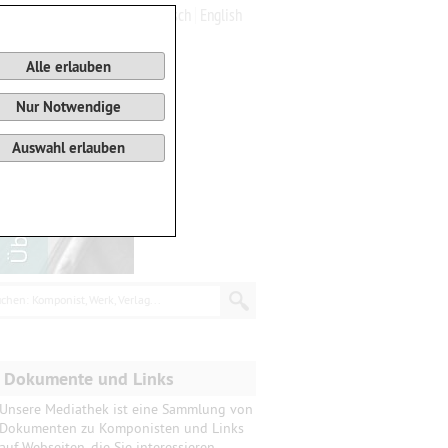
Deutsch
English
0
Warenkorb
Alle erlauben
Nur Notwendige
Auswahl erlauben
chen: Komponist, Werk, Verlag...
Dokumente und Links
Unsere Mediathek ist eine Sammlung von
Dokumenten zu Komponisten und Links
auf Webseiten, die Sie interessieren