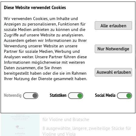
Deutsch
English
0
Diese Website verwendet Cookies
Anmelden / Registrieren
Wir verwenden Cookies, um Inhalte und
Anzeigen zu personalisieren, Funktionen für
Alle erlauben
soziale Medien anbieten zu können und die
Zugriffe auf unsere Website zu analysieren.
Ausserdem geben wir Informationen zu Ihrer
Verwendung unserer Website an unsere
Nur Notwendige
Partner für soziale Medien, Werbung und
Analysen weiter. Unsere Partner führen diese
Informationen möglicherweise mit weiteren
Daten zusammen, die Sie ihnen
Auswahl erlauben
bereitgestellt haben oder die sie im Rahmen
Ihrer Nutzung der Dienste gesammelt haben.
Notenbüchlein für Anna Magdalena Bach
Notwendig
Statistiken
Social Media
(1722)
Bach, Johann Sebastian
(1685–1750)
für Violine und Bratsche
8 ausgewählte, längere, zweiteilige Stücke für
Violine und Viola