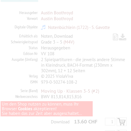
Herausgeber
Austin Boothroyd
Vorwort
Austin Boothroyd
Digitale Objekte
Notenbüchlein (1722) - 5. Gavotte
Erhältlich als
Noten, Download
Schwierigkeitsgrad
Grade 3 – 5
(M4V)
Status
Herausgegeben
Edition Nr
VV 108
Ausgabe (Umfang)
2 Spielpartituren - die jeweils andere Stimme
in Kleindruck, BACH-Format (230mm x
302mm), 12 + 12 Seiten
Verlag
© 2025 ViolaViva
ISMN
979-0-50274-108-2
Serie (Band)
Moving Up · Klassen 3-5
(#2)
Werkverzeichnis
BWV 813,814,815,816
Um den Shop nutzen zu können, muss Ihr
Browser
Cookies
akzeptieren!
Sie haben das zur Zeit aber ausgeschaltet...
13.60 CHF
Download