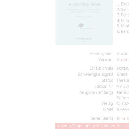
1. Dre
2. Sai
3. Ech
4. Elf
5. Min
6. Bar
Herausgeber
Austin
Vorwort
Austin
Erhältlich als
Noten
Schwierigkeitsgrad
Grade
Status
Herau
Edition Nr
VV 22
Ausgabe (Umfang)
Partit
Seiten
Verlag
© 2024
ISMN
979-0
Serie (Band)
First 
Um den Shop nutzen zu können, muss I