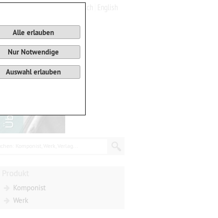
Deutsch
English
0
Warenkorb
Alle erlauben
Nur Notwendige
Auswahl erlauben
chen: Komponist, Werk, Verlag...
Produkt
Komponist
Werk