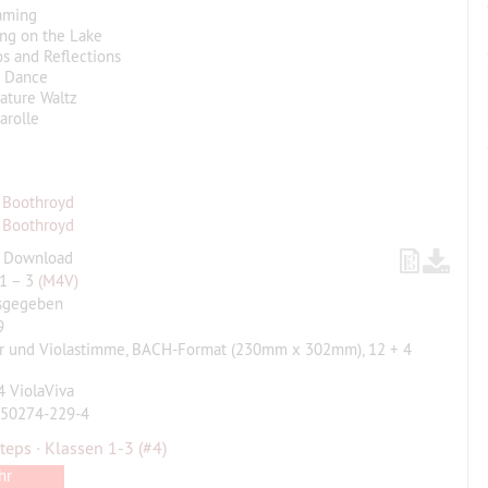
aming
ling on the Lake
os and Reflections
in Dance
iature Waltz
carolle
 Boothroyd
 Boothroyd
, Download
 1 – 3
(M4V)
sgegeben
9
ur und Violastimme, BACH-Format (230mm x 302mm), 12 + 4
 ViolaViva
-50274-229-4
Steps · Klassen 1-3
(#4)
hr