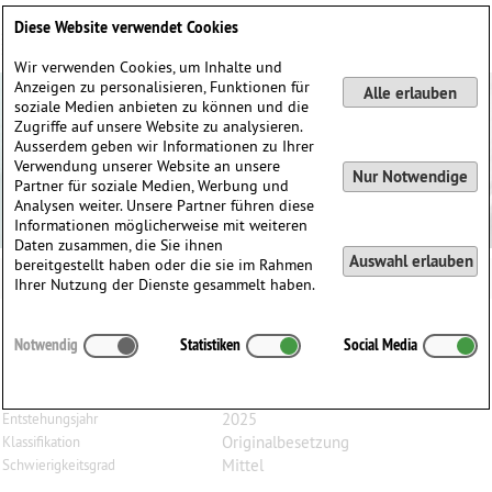
Deutsch
English
0
Diese Website verwendet Cookies
Anmelden / Registrieren
Wir verwenden Cookies, um Inhalte und
Anzeigen zu personalisieren, Funktionen für
Alle erlauben
soziale Medien anbieten zu können und die
Zugriffe auf unsere Website zu analysieren.
Ausserdem geben wir Informationen zu Ihrer
Verwendung unserer Website an unsere
Nur Notwendige
Partner für soziale Medien, Werbung und
Analysen weiter. Unsere Partner führen diese
Informationen möglicherweise mit weiteren
Daten zusammen, die Sie ihnen
Auswahl erlauben
bereitgestellt haben oder die sie im Rahmen
Ihrer Nutzung der Dienste gesammelt haben.
Ernest
Hiltenbrand
(1945)
Notwendig
Statistiken
Social Media
Evasion, für Bratsche und Klavier
Bratsche, Klavier
Besetzung
2025
Entstehungsjahr
Originalbesetzung
Klassifikation
Mittel
Schwierigkeitsgrad